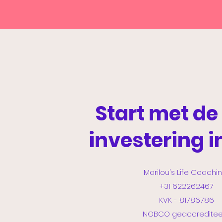
Start met de
investering in
Marilou's Life Coachi
+31 622262467
KVK - 81786786
NOBCO geaccreditee