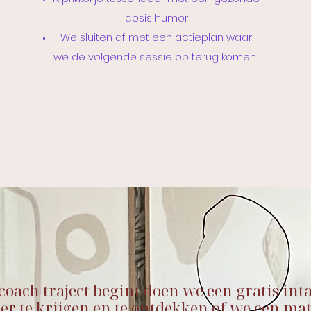
dosis humor
We sluiten af met een actieplan waar
we de volgende sessie op terug komen
 coach traject begint doen we een gratis in
er te krijgen en te ontdekken of we een mat