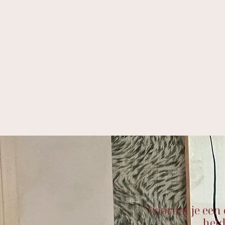
Voordat je een
held