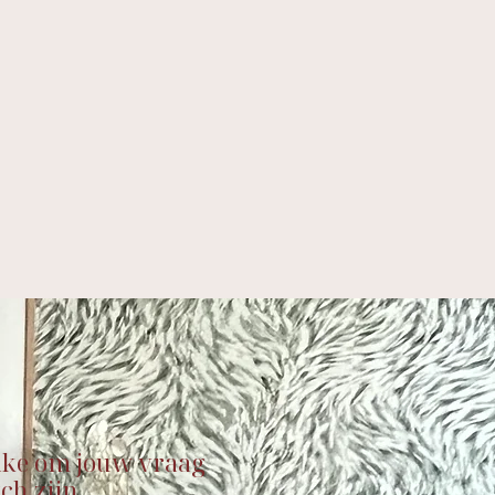
take om jouw vraag
ch zijn.